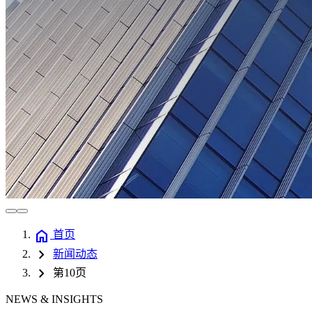
home
首页
chevron_right
新闻动态
chevron_right
第10页
NEWS & INSIGHTS