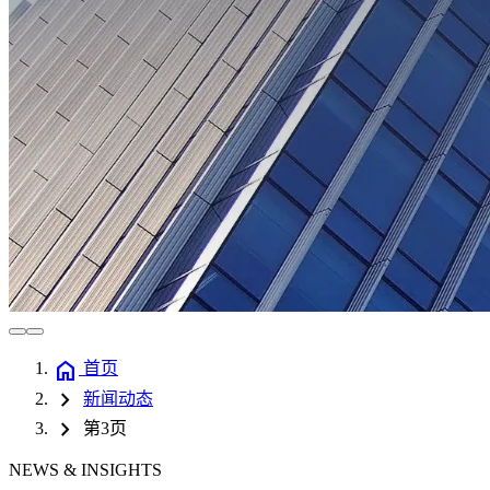
home
首页
chevron_right
新闻动态
chevron_right
第3页
NEWS & INSIGHTS