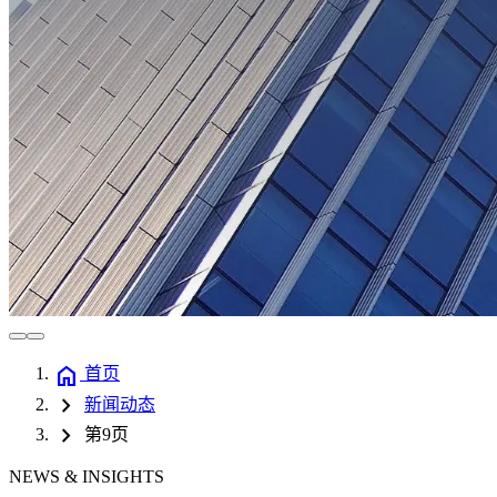
home
首页
chevron_right
新闻动态
chevron_right
第9页
NEWS & INSIGHTS